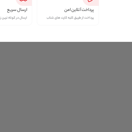
پرداخت آنلاین امن
ارسال سریع
پرداخت از طریق کلیه کارت های شتاب
ارسال در کوتاه ترین ز
منتخب جدیدترین‌ها
لیست کالاهای ویژه‌ای که جدیدا 
گوشی سامسونگ مدل 
Samsung Galaxy A37 8GB 
256GB 5G  ساخت ویتنام 
82,700,000
تومان
گوشی شیائومی مدل 