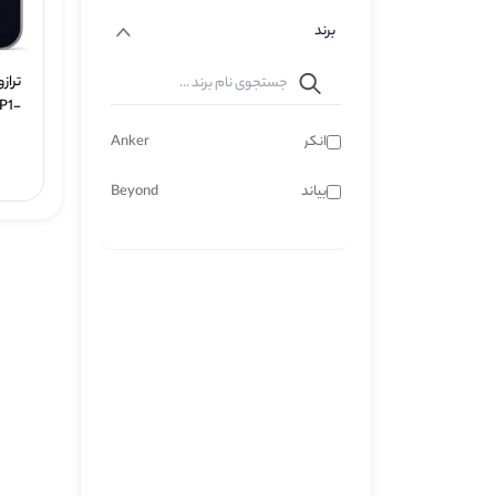
برند
 P1-
H11
انکر
Anker
بیاند
Beyond