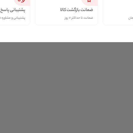
ضمانت بازگشت کالا
پشتیبانی پاسخ 
مان
ضمانت تا حداکثر ۷ روز
پشتیبانی و مشاوره 
برندهای منتخب
افزوده شده‌اند
برندهای نام‌آشنا
گوشی شیائومی مدل 
Xiaomi Redmi Note 15 4G 
با ظرفیت 256 و رم 8 
گیگابایت
58,599,000
تومان
گوشی شیائومی مدل 