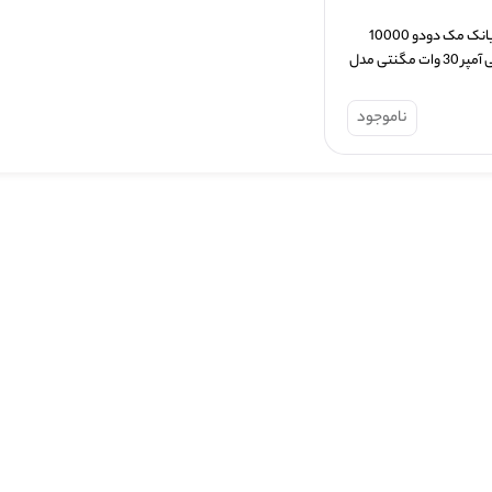
پاوربانک مک دودو 10000 
میلی آمپر 30 وات مگنتی مدل 
Mcdodo MC-781 
ناموجود