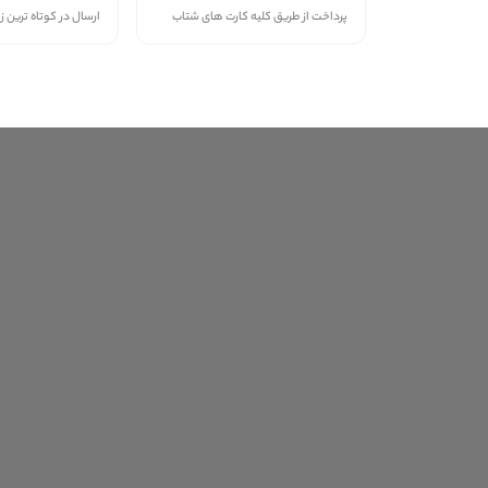
پرداخت از طریق کلیه کارت های شتاب
ارسال در کوتاه ترین ز
منتخب جدیدترین‌ها
لیست کالاهای ویژه‌ای که جدیدا 
گوشی سامسونگ مدل 
Samsung Galaxy A37 8GB 
256GB 5G  ساخت ویتنام 
78,500,000
تومان
گوشی شیائومی مدل 
Xiaomi Poco M7 با ظرفیت 