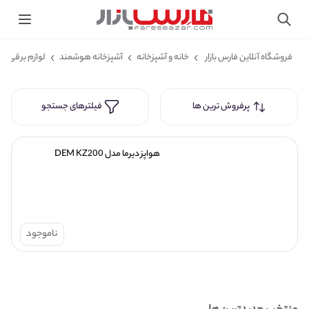
فروشگاه آنلاین فارس بازار
خانه و آشپزخانه
آشپزخانه هوشمند
لوازم برقی پ
پرفروش ترین ها
فیلترهای جستجو
هواپز دیرما مدل DEM KZ200
ناموجود