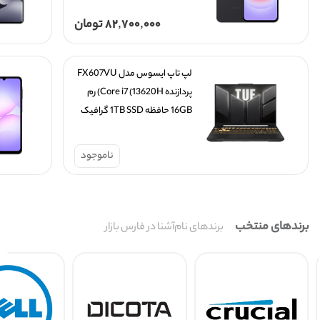
82,700,000
تومان
لپ تاپ ایسوس مدل FX607VU 
پردازنده Core i7 (13620H) رم 
16GB حافظه 1TB SSD گرافیک 
6GB 4050
ناموجود
برندهای منتخب
برندهای نام‌آشنا در فارس بازار