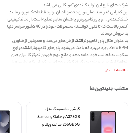
شرکت‌های تابع این تولیدکننده‌ی آمریکایی می‌باشد.
این کمپانی قدرتمند اصلی‌ترین محصولات آن تولید قطعات کامپیوتر مانند
خنک‌کننده و ... و پاور کامپیوتر و یا همان منابع تغذیه است. از لحاظ کیفیتی
آنقدر بالاست که تا کنون توانسته محصولات خود را در 40 کشور سراسر دنیا
به فروش برساند.
به عنوان مثال پاور کامپیوتر
انتک
از فن‌های بی‌صدا و همچنین از فناوری
Zero RPM بهره می‌برد که باعث می‌شود پاورهای کامپیوتر
انتک
در اوج
سکوت به فعالیت خود ادامه دهد و مانع بهم خوردن تمرکز کاربران حین
انجام کار شود و نمونه‌ی دیگر خنک‌کننده‌های این کمپانی که توانسته با
فاصله‌ی زیادی رقیبان خود را کنار بگذارد، نوع طراحی آن است که در
مطالعه ادامه متن....
خنک‌کننده‌های مایع
انتک
، واتر پمپ با مادربرد ادغام شده و این باعث
می‌شود که مادربرد وزن و فشار کمتری تحمل کند و دچار آسیب نشود.
منتخب جدیدترین‌ها
گوشی سامسونگ مدل 
Samsung Galaxy A37 8GB 
256GB 5G  ساخت ویتنام 