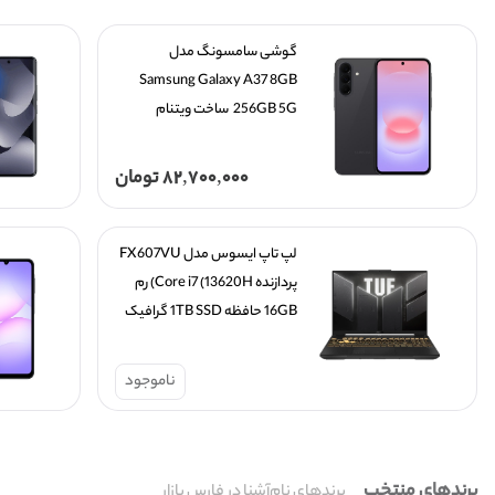
گوشی سامسونگ مدل 
Samsung Galaxy A37 8GB 
256GB 5G  ساخت ویتنام 
82,700,000
تومان
لپ تاپ ایسوس مدل FX607VU 
پردازنده Core i7 (13620H) رم 
16GB حافظه 1TB SSD گرافیک 
6GB 4050
ناموجود
برندهای منتخب
برندهای نام‌آشنا در فارس بازار