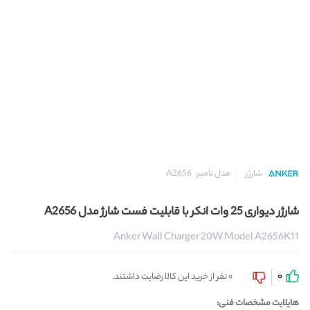
مدل نامبر:
A2656
شارژر
شارژر دیواری 25 وات انکر با قابلیت فست شارژ مدل A2656
Anker Wall Charger 20W Model A2656K11
0
0 نفر از خرید این کالا رضایت داشتند.
هایلایت مشخصات فنی: