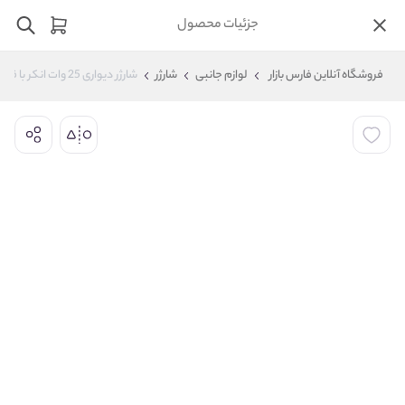
جزئیات محصول
فروشگاه آنلاین فارس بازار
لوازم جانبی
شارژر
شارژر دیواری 25 وات انکر با قابلیت فست شارژ مدل A2656