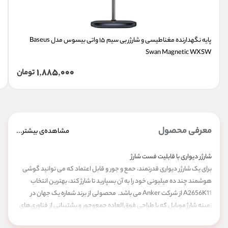
پایه نگهدارنده مغناطیسی و شارژر بی سیم ۱۵ واتی بیسوس مدل Baseus 
Swan Magnetic WXSW
1,885,000
تومان
معرفی محصول
مشاهده‌ی بیشتر...
شارژر دیواری با قابلیت فست شارژ
برای یک شارژر دیواری قدرتمند، حمع و جور و قابل اعتماد که می توانید گوشی
هوشمند چند ده میلیونی خود را به آن بسپارید تا شارژ کند، بهترین انتخاب
A2656K11 از شرکت Anker می باشد. محصولی از برند شماره یک جهان در
زمینه شارژ موبایل که با طراحی فوق‌العاده جمع‌وجور و پشتیبانی از فناوری‌های
پیشرفته شارژ، تجربه‌ای متفاوت را ارائه می‌دهد.