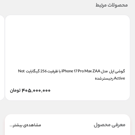
محصولات مرتبط
گوشی اپل  مدل iPhone 17 Pro Max ZAA با ظرفیت 256 گیگابایت  Not 
Active رجیستر شده
405,000,000
تومان
معرفی محصول
مشاهده‌ی بیشتر...