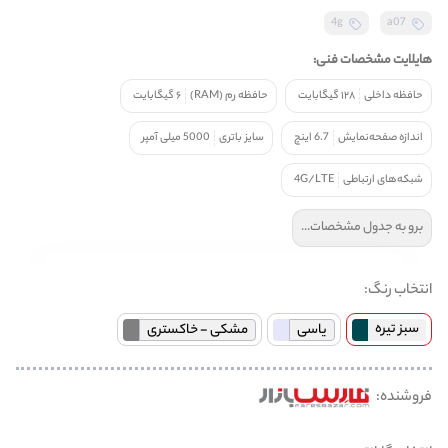
4g
a07
هایلایت مشخصات فنی:
حافظه داخلی
۱۲۸ گیگابایت
حافظه رم (RAM)
۶ گیگابایت
اندازه صفحه‌نمایش
6.7 اینچ
سایز باتری
5000 میلی آمپر
شبکه‌های ارتباطی
4G/LTE
برو به جدول مشخصات...
انتخاب رنگ:
سبز تیره
یاسی
مشکی - خاکستری
فروشنده: