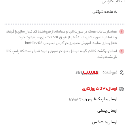
انتخاب گارانتی:
۱۸ ماهه شرکتی
هشدار سامانه همتا: در صورت انجام معامله، از فروشنده کد فعال‌سازی را گرفته
و حتما در حضور ایشان، دستگاه را از طریق #7777*، برای سیم‌کارت خود
فعال‌سازی نمایید؛ آموزش تصویری در آدرس اینترنتی: hmti.ir/06
امکان برگشت کالا در گروه موبایل، تنها در صورتی مورد قبول است که پلمپ کالا
باز نشده باشد.
فروشنده:
ارسال: ۳ تا ۵ روز کاری
ارسال با پیک فارِس
(ویژه تهران)
ارسال پستی
ارسال ماهکس