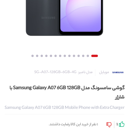
مدل نامبر:
SG-A07-128GB-6GB-4G
موبایل
گوشی سامسونگ مدل Samsung Galaxy A07 6GB 128GB با
شارژر
Samsung Galaxy A07 6GB 128GB Mobile Phone with Extra Charger
1
1 نفر از خرید این کالا رضایت داشتند.