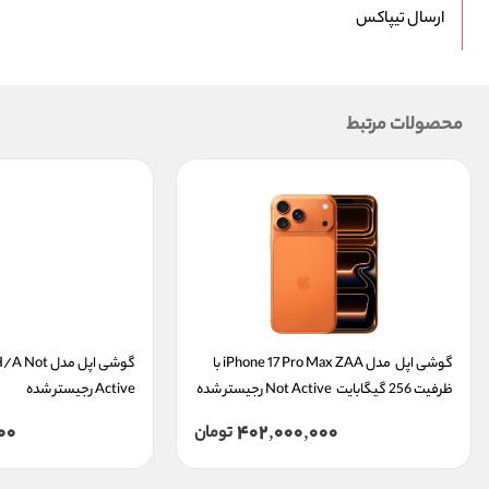
ارسال تیپاکس
محصولات مرتبط
گوشی اپل  مدل iPhone 17 Pro Max ZAA با 
ظرفیت 256 گیگابایت  Not Active رجیستر شده
Active رجیستر شده
00
402,000,000
تومان