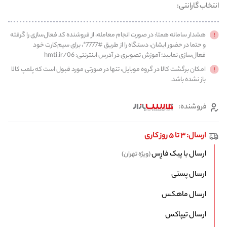
انتخاب گارانتی:
هشدار سامانه همتا: در صورت انجام معامله، از فروشنده کد فعال‌سازی را گرفته
و حتما در حضور ایشان، دستگاه را از طریق #7777*، برای سیم‌کارت خود
فعال‌سازی نمایید؛ آموزش تصویری در آدرس اینترنتی: hmti.ir/06
امکان برگشت کالا در گروه موبایل، تنها در صورتی مورد قبول است که پلمپ کالا
باز نشده باشد.
فروشنده:
ارسال: ۳ تا ۵ روز کاری
ارسال با پیک فارِس
(ویژه تهران)
ارسال پستی
ارسال ماهکس
ارسال تیپاکس